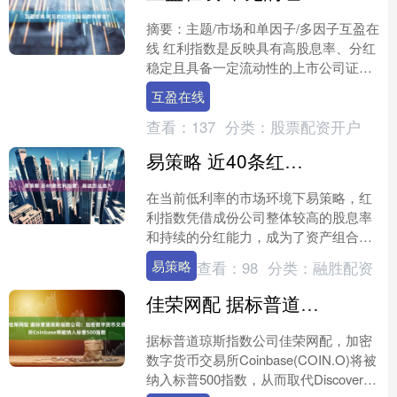
摘要：主题/市场和单因子/多因子互盈在
线 红利指数是反映具有高股息率、分红
稳定且具备一定流动性的上市公司证券
整体表现的指数，红利主题指数基金是
互盈在线
以这类指数为跟踪标....
查看：
137
分类：
股票配资开户
易策略 近40条红利指数，我该怎么选？
在当前低利率的市场环境下易策略，红
利指数凭借成份公司整体较高的股息率
和持续的分红能力，成为了资产组合配
置中的热门选择。 统计了一下，当前市
易策略
查看：
98
分类：
融胜配资
场上有被动型基金产品跟....
佳荣网配 据标普道琼斯指数公司：加密数字货币交易所Coinbase将被纳入标普500指数
据标普道琼斯指数公司佳荣网配，加密
数字货币交易所Coinbase(COIN.O)将被
纳入标普500指数，从而取代Discover