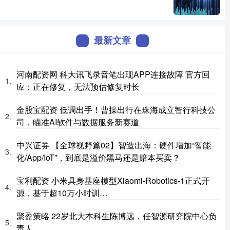
最新文章
河南配资网 科大讯飞录音笔出现APP连接故障 官方回
1、
应：正在修复，无法预估修复时长
金股宝配资 低调出手！曹操出行在珠海成立智行科技公
2、
司，瞄准AI软件与数据服务新赛道
中兴证券 【全球视野篇02】智造出海：硬件增加“智能
3、
化/App/IoT”，到底是溢价黑马还是赔本买卖？
宝利配资 小米具身基座模型Xiaomi-Robotics-1正式开
4、
源，基于超10万小时训…
聚盈策略 22岁北大本科生陈博远，任智源研究院中心负
5、
责人