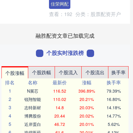
Financial。....
佳荣网配
查看：
192
分类：
股票配资开户
融胜配资文章已加载完成
个股实时涨跌榜
个股跌幅
个股流入
个股流出
换手率
个股涨幅
排名
名称
最新价
涨幅
换手率
1
N展芯
116.52
396.89%
79.39%
2
锐翔智能
110.02
20.21%
16.80%
3
志特新材
14.8
20.03%
14.18%
4
博腾股份
20.44
20.02%
14.77%
5
近岸蛋白
46.72
20.01%
5.62%
6
毕得医药
61.6
20.01%
6.12%