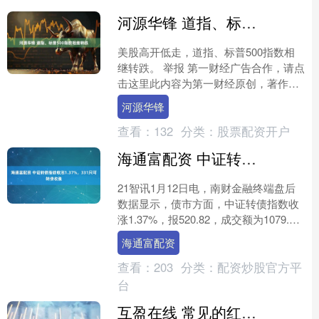
河源华锋 道指、标普500指数相继转跌
美股高开低走，道指、标普500指数相
继转跌。 举报 第一财经广告合作，请点
击这里此内容为第一财经原创，著作权
归第一财经所有。未经第一财经书面授
河源华锋
权，不得以任何方式....
查看：
132
分类：
股票配资开户
海通富配资 中证转债指数收涨1.37%，331只可转债收涨
21智讯1月12日电，南财金融终端盘后
数据显示，债市方面，中证转债指数收
涨1.37%，报520.82，成交额为1079.73
亿元。可转债方面海通富配资，今日共
海通富配资
成....
查看：
203
分类：
配资炒股官方平
台
互盈在线 常见的红利主题指数有哪些？