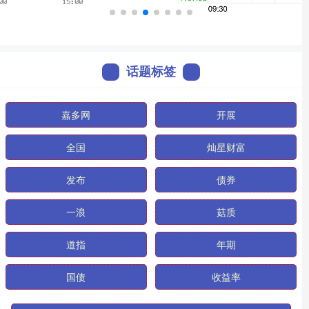
话题标签
嘉多网
开展
全国
灿星财富
发布
债券
一浪
菇质
道指
年期
国债
收益率