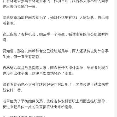
在杏林老公参与杏林老东家的工作项目后，跟杏林关系不错的同事
也出来力挺她们一家。
结果这举动却把南希惹毛了，她对外话里有话让大家站队，自己都
看着呢。
这反应给了杏林机会，她反手一个催生，喊话南希跟老公抓紧时间
啊！
要知道，那会儿南希和老公已经结婚几年，两人还被传去海外备孕
生娃，但一直没有动静。
杏林这话就是故意提醒大家，南希被传去海外备孕，结果备到现在
也没生出孩子来，这波再次成功恶心了南希。
眼看着她俩也不太可能继续好好同时出现了，老单位终于站出来重
新安排一番。
老单位为了平衡她俩关系，先给杏林安排官职去后面当挂职领导，
反过来把单位一姐的位置彻底让出来给南希。