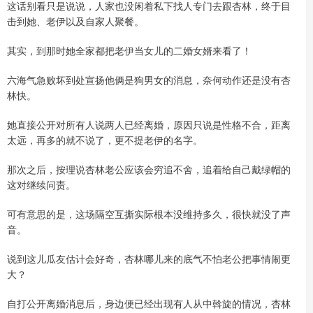
这话别看只是说说，人家也没闲着私下找人专门去跟杏林，终于目
击到她、老伊以及自家人聚餐。
其实，到那时她全家都把老伊当女儿的二婚女婿来看了！
六海气急败坏到处宣扬他俩是狗男女的消息，奈何动作还是没有杏
林快。
她直接公开对所有人说两人已经离婚，原因只说是性格不合，距离
太远，再多的就不说了，更不提老伊的名字。
那次之后，按理说杏林老公应该会穷追不舍，追着给自己戴绿帽的
这对继续问责。
可有意思的是，这场隔空互撕实际根本没维持多久，很快就没了声
音。
说到这儿瓜友估计会好奇，杏林哪儿来的底气不怕老公把事情闹更
大？
自打公开离婚消息后，身边便已经出现有人从中斡旋的情况，杏林