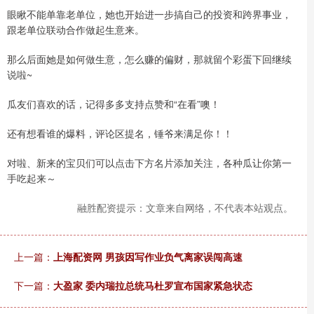
眼瞅不能单靠老单位，她也开始进一步搞自己的投资和跨界事业，
跟老单位联动合作做起生意来。
那么后面她是如何做生意，怎么赚的偏财，那就留个彩蛋下回继续
说啦~
瓜友们喜欢的话，记得多多支持点赞和“在看”噢！
还有想看谁的爆料，评论区提名，锤爷来满足你！！
对啦、新来的宝贝们可以点击下方名片添加关注，各种瓜让你第一
手吃起来～
融胜配资提示：文章来自网络，不代表本站观点。
上一篇：
上海配资网 男孩因写作业负气离家误闯高速
下一篇：
大盈家 委内瑞拉总统马杜罗宣布国家紧急状态