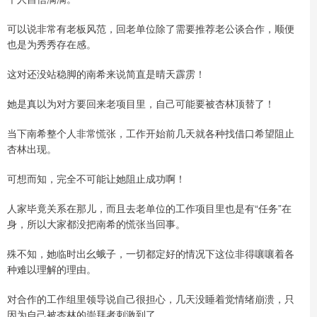
可以说非常有老板风范，回老单位除了需要推荐老公谈合作，顺便
也是为秀秀存在感。
这对还没站稳脚的南希来说简直是晴天霹雳！
她是真以为对方要回来老项目里，自己可能要被杏林顶替了！
当下南希整个人非常慌张，工作开始前几天就各种找借口希望阻止
杏林出现。
可想而知，完全不可能让她阻止成功啊！
人家毕竟关系在那儿，而且去老单位的工作项目里也是有“任务”在
身，所以大家都没把南希的慌张当回事。
殊不知，她临时出幺蛾子，一切都定好的情况下这位非得嚷嚷着各
种难以理解的理由。
对合作的工作组里领导说自己很担心，几天没睡着觉情绪崩溃，只
因为自己被杏林的崇拜者刺激到了。