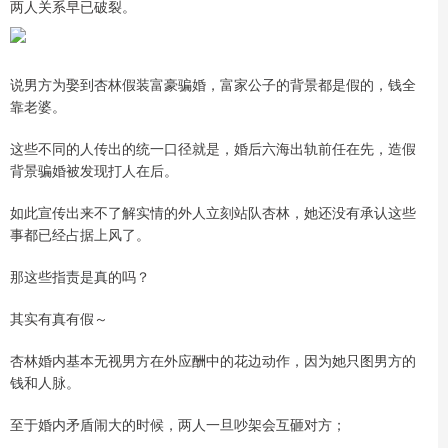
两人关系早已破裂。
说男方为娶到杏林假装富豪骗婚，富家公子的背景都是假的，钱全
靠老婆。
这些不同的人传出的统一口径就是，婚后六海出轨前任在先，造假
背景骗婚被发现打人在后。
如此宣传出来不了解实情的外人立刻站队杏林，她还没有承认这些
事都已经占据上风了。
那这些指责是真的吗？
其实有真有假～
杏林婚内基本无视男方在外应酬中的花边动作，因为她只图男方的
钱和人脉。
至于婚内矛盾闹大的时候，两人一旦吵架会互砸对方；