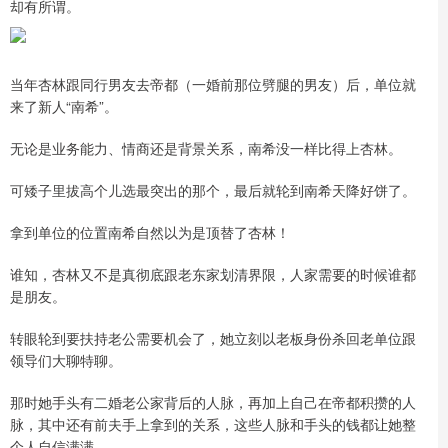
却有所谓。
当年杏林跟同行男友去帝都（一婚前那位劈腿的男友）后，单位就
来了新人“南希”。
无论是业务能力、情商还是背景关系，南希没一样比得上杏林。
可矮子里拔高个儿选最突出的那个，最后就轮到南希天降好饼了。
拿到单位的位置南希自然以为是顶替了杏林！
谁知，杏林又不是真彻底跟老东家划清界限，人家需要的时候谁都
是朋友。
转眼轮到要扶持老公需要机会了，她立刻以老板身份杀回老单位跟
领导们大聊特聊。
那时她手头有二婚老公家背后的人脉，再加上自己在帝都积攒的人
脉，其中还有前夫手上拿到的关系，这些人脉和手头的钱都让她整
个人自信满满。