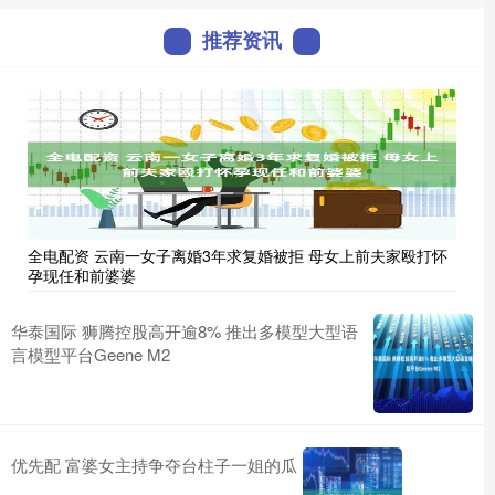
推荐资讯
全电配资 云南一女子离婚3年求复婚被拒 母女上前夫家殴打怀
孕现任和前婆婆
华泰国际 狮腾控股高开逾8% 推出多模型大型语
言模型平台Geene M2
优先配 富婆女主持争夺台柱子一姐的瓜