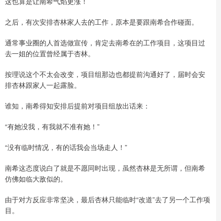
这也算是让南希气焰更涨！
之后，有次安排杏林家人去的工作，原本是要跟南希合作碰面。
通常事业圈的人首选做宣传，肯定去南希在的工作项目，这项目过
去一姐的位置曾经属于杏林。
按理说这个不太会改变，项目组那边也都提前沟通好了，届时会安
排杏林跟家人一起露脸。
谁知，南希得知安排后提前对项目组放出话来：
“有她没我，有我就不准有她！”
“没有临时情况，有的话我会当场走人！”
南希这态度说白了就是不愿同时出现，虽然杏林是无所谓，但南希
仿佛如临大敌似的。
由于对方反应非常坚决，最后杏林只能临时“改道”去了另一个工作项
目。