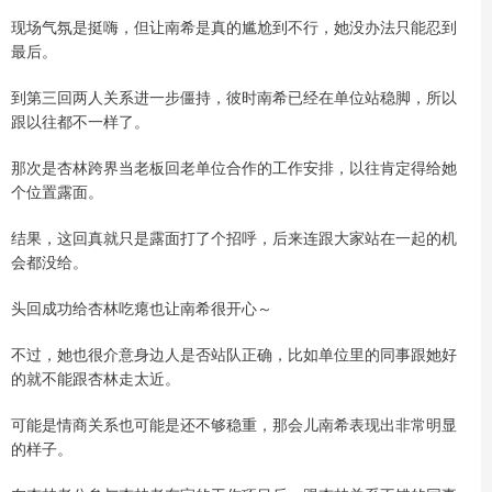
现场气氛是挺嗨，但让南希是真的尴尬到不行，她没办法只能忍到
最后。
到第三回两人关系进一步僵持，彼时南希已经在单位站稳脚，所以
跟以往都不一样了。
那次是杏林跨界当老板回老单位合作的工作安排，以往肯定得给她
个位置露面。
结果，这回真就只是露面打了个招呼，后来连跟大家站在一起的机
会都没给。
头回成功给杏林吃瘪也让南希很开心～
不过，她也很介意身边人是否站队正确，比如单位里的同事跟她好
的就不能跟杏林走太近。
可能是情商关系也可能是还不够稳重，那会儿南希表现出非常明显
的样子。