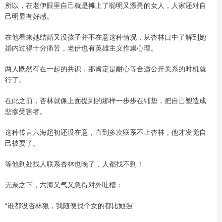
所以，在老伊眼里自己就是摊上了聪明又漂亮的女人，人家还对自
己明显有好感。
在他看来她结婚又没孩子并不在意这种情况，从杏林口中了解到她
婚内过得十分痛苦，老伊也有英雄主义作祟心理。
两人既然有在一起的共识，那肯定是耐心等合适公开关系的时机就
行了。
在此之前，杏林就像上面提到的那样一步步在铺垫，把自己塑造成
悲惨受害者。
这种传言六海起初还没在意，直到多次联系不上杏林，他才发觉自
己被耍了。
等他到处找人联系杏林也晚了，人都找不到！
无奈之下，六海又气又急得对外吐槽：
“谁都没杏林狠，我随便找个女的都比她强”