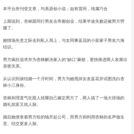
本平台所刊登文章，均系原创小说；如有雷同，纯属巧合
上期说到，杏林跟同行男友去帝都创业，结果半途失败还被男方劈
腿了。
她情场失意之际去到私人局上，与女同事蓝花的小富家子男友六海
结识。
男方疯狂追求并为杏林解决家人的“缺口”麻烦，更快推进两人发展出
亲密关系。
从认识到谈结婚一个月时间，男方为她甩掉女友蓝花并试图洗白杏
林小三身份。
杏林则理直气壮跟人炫耀自己嫁定男方了，两人搞了一场大排场的
婚礼炫富又炫人脉。
婚后她便拿着男方给的钱开起公司，而男方则利用杏林的名声做生
意、结交更多人脉。