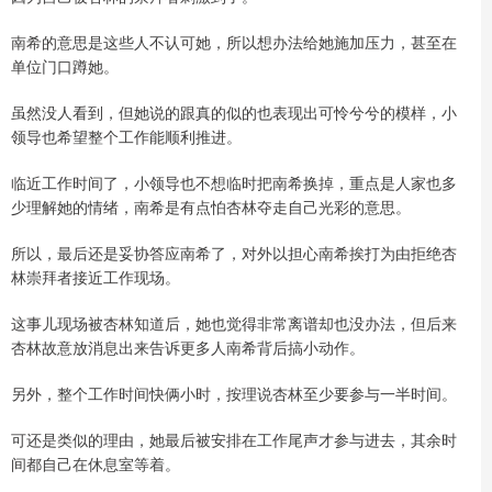
南希的意思是这些人不认可她，所以想办法给她施加压力，甚至在
单位门口蹲她。
虽然没人看到，但她说的跟真的似的也表现出可怜兮兮的模样，小
领导也希望整个工作能顺利推进。
临近工作时间了，小领导也不想临时把南希换掉，重点是人家也多
少理解她的情绪，南希是有点怕杏林夺走自己光彩的意思。
所以，最后还是妥协答应南希了，对外以担心南希挨打为由拒绝杏
林崇拜者接近工作现场。
这事儿现场被杏林知道后，她也觉得非常离谱却也没办法，但后来
杏林故意放消息出来告诉更多人南希背后搞小动作。
另外，整个工作时间快俩小时，按理说杏林至少要参与一半时间。
可还是类似的理由，她最后被安排在工作尾声才参与进去，其余时
间都自己在休息室等着。