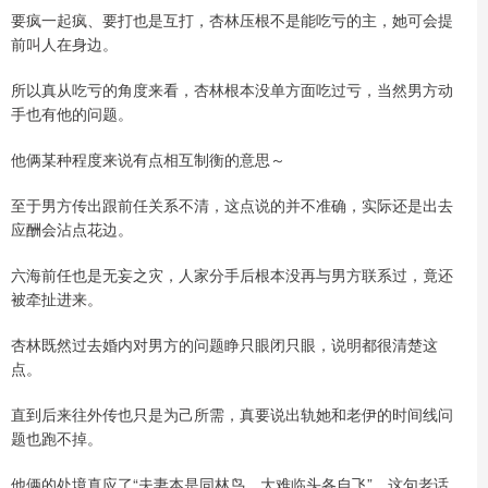
要疯一起疯、要打也是互打，杏林压根不是能吃亏的主，她可会提
前叫人在身边。
所以真从吃亏的角度来看，杏林根本没单方面吃过亏，当然男方动
手也有他的问题。
他俩某种程度来说有点相互制衡的意思～
至于男方传出跟前任关系不清，这点说的并不准确，实际还是出去
应酬会沾点花边。
六海前任也是无妄之灾，人家分手后根本没再与男方联系过，竟还
被牵扯进来。
杏林既然过去婚内对男方的问题睁只眼闭只眼，说明都很清楚这
点。
直到后来往外传也只是为己所需，真要说出轨她和老伊的时间线问
题也跑不掉。
他俩的处境真应了“夫妻本是同林鸟，大难临头各自飞”，这句老话。