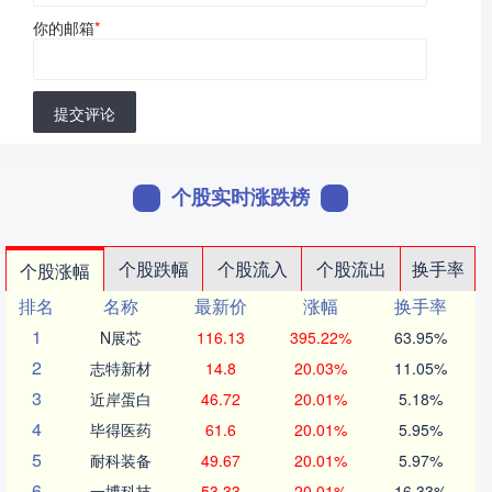
你的邮箱
*
提交评论
个股实时涨跌榜
个股跌幅
个股流入
个股流出
换手率
个股涨幅
排名
名称
最新价
涨幅
换手率
1
N展芯
116.13
395.22%
63.95%
2
志特新材
14.8
20.03%
11.05%
3
近岸蛋白
46.72
20.01%
5.18%
4
毕得医药
61.6
20.01%
5.95%
5
耐科装备
49.67
20.01%
5.97%
6
一博科技
53.33
20.01%
16.33%