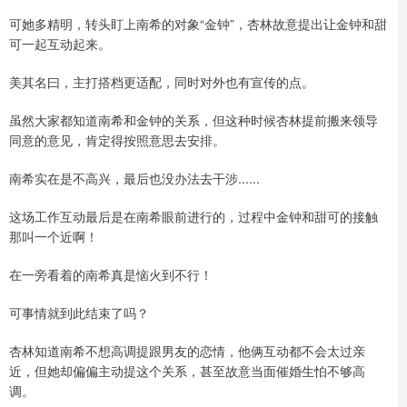
可她多精明，转头盯上南希的对象“金钟”，杏林故意提出让金钟和甜
可一起互动起来。
美其名曰，主打搭档更适配，同时对外也有宣传的点。
虽然大家都知道南希和金钟的关系，但这种时候杏林提前搬来领导
同意的意见，肯定得按照意思去安排。
南希实在是不高兴，最后也没办法去干涉......
这场工作互动最后是在南希眼前进行的，过程中金钟和甜可的接触
那叫一个近啊！
在一旁看着的南希真是恼火到不行！
可事情就到此结束了吗？
杏林知道南希不想高调提跟男友的恋情，他俩互动都不会太过亲
近，但她却偏偏主动提这个关系，甚至故意当面催婚生怕不够高
调。