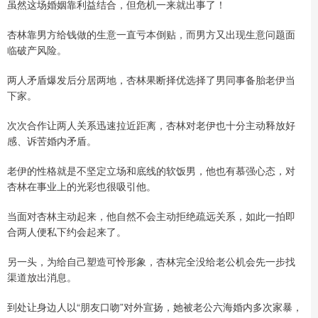
虽然这场婚姻靠利益结合，但危机一来就出事了！
杏林靠男方给钱做的生意一直亏本倒贴，而男方又出现生意问题面
临破产风险。
两人矛盾爆发后分居两地，杏林果断择优选择了男同事备胎老伊当
下家。
次次合作让两人关系迅速拉近距离，杏林对老伊也十分主动释放好
感、诉苦婚内矛盾。
老伊的性格就是不坚定立场和底线的软饭男，他也有慕强心态，对
杏林在事业上的光彩也很吸引他。
当面对杏林主动起来，他自然不会主动拒绝疏远关系，如此一拍即
合两人便私下约会起来了。
另一头，为给自己塑造可怜形象，杏林完全没给老公机会先一步找
渠道放出消息。
到处让身边人以“朋友口吻”对外宣扬，她被老公六海婚内多次家暴，