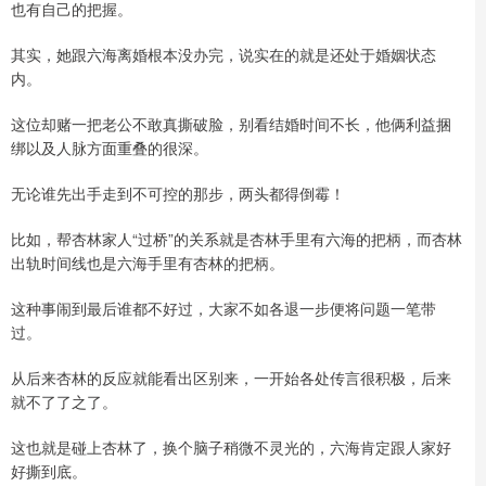
也有自己的把握。
其实，她跟六海离婚根本没办完，说实在的就是还处于婚姻状态
内。
这位却赌一把老公不敢真撕破脸，别看结婚时间不长，他俩利益捆
绑以及人脉方面重叠的很深。
无论谁先出手走到不可控的那步，两头都得倒霉！
比如，帮杏林家人“过桥”的关系就是杏林手里有六海的把柄，而杏林
出轨时间线也是六海手里有杏林的把柄。
这种事闹到最后谁都不好过，大家不如各退一步便将问题一笔带
过。
从后来杏林的反应就能看出区别来，一开始各处传言很积极，后来
就不了了之了。
这也就是碰上杏林了，换个脑子稍微不灵光的，六海肯定跟人家好
好撕到底。