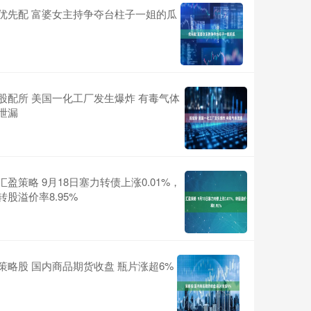
优先配 富婆女主持争夺台柱子一姐的瓜
股配所 美国一化工厂发生爆炸 有毒气体
泄漏
汇盈策略 9月18日塞力转债上涨0.01%，
转股溢价率8.95%
策略股 国内商品期货收盘 瓶片涨超6%