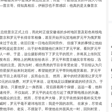
—普京哥。得知真相后，伊丽莎也不禁感叹：他真的是太像普京
罗斯总统普京正式上任，而此时正值安徽省的乡村地区普及彩色有线电
普京和罗元平长得非常相像，甚至开始开玩笑地称罗元平为俄罗斯
未过于在意，依旧日复一日地在田间劳作。 但接下来的事情让他始
村民提起普京时，出于好奇跟随他们来到了罗元平家。看到罗元平
人一样。于是，这位摄影师拍下了罗元平的照片，并将其上传到互
发布后，网络上的网友纷纷表示，罗元平和普京确实非常相似，迅
作组的注意。因为当时，模仿秀类的节目非常受欢迎，节目组认为只
些星探开始来到龙咀村，希望能把罗元平带到电视荧幕前。罗元平
在节目上表现不好，反而会出丑。 然而，家中的经济困境让罗元平
000元的出场费。对罗元平来说，这笔钱足以缓解家庭的经济压力。于
了轰动。只要他穿上一身西装，背后跟着两个保镖，远远一看，他和
速传开。 不仅如此，罗元平的走红也引起了俄罗斯电视台的兴趣。
地观众的注意。然而，尽管名声大噪，罗元平依然保持着朴实无华
戚时，罗元平毫不避讳地坦言：我是中国的农民。 在家乡，尽管成
赞他淳朴、老实，不摆架子。即便他在外面风光一时，回到村里，