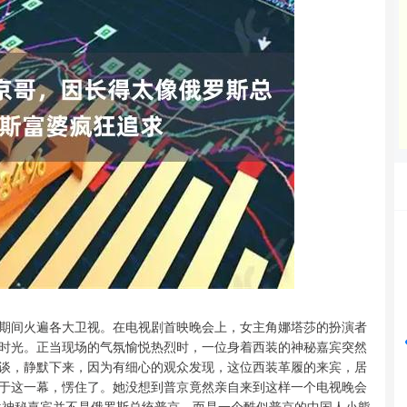
深证成指
14311.01
%
200.89
1.42%
期间火遍各大卫视。在电视剧首映晚会上，女主角娜塔莎的扮演者
时光。正当现场的气氛愉悦热烈时，一位身着西装的神秘嘉宾突然
谈，静默下来，因为有细心的观众发现，这位西装革履的来宾，居
于这一幕，愣住了。她没想到普京竟然亲自来到这样一个电视晚会
位神秘嘉宾并不是俄罗斯总统普京，而是一个酷似普京的中国人小熊