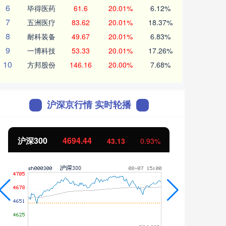
6
毕得医药
61.6
20.01%
6.12%
7
五洲医疗
83.62
20.01%
18.37%
8
耐科装备
49.67
20.01%
6.83%
9
一博科技
53.33
20.01%
17.26%
10
方邦股份
146.16
20.00%
7.68%
沪深京行情 实时轮播
沪深300
4694.44
北证
43.13
0.93%