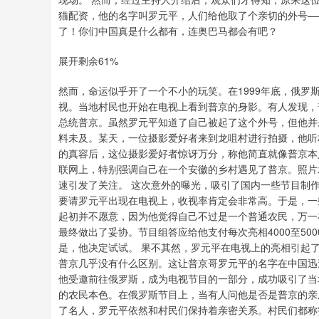
猫配资，他的名字叫罗元平，人们给他取了个亲切的外号—
了！你们中国真是什么都有，连奥巴马都会有吧？
展开剩余61%
然而，命运似乎开了一个不小的玩笑。在1999年底，俄
视。当地村民也开始在电视上看到普京的身影。有人发现，
总统普京。虽然罗元平知道了自己被起了这个外号，但他并
料未及。某天，一位摄影爱好者来到龙咀村进行拍摄，他听
的真容后，这位摄影爱好者惊讶万分，称他简直就像普京本
联网上，特别强调自己在一个安徽的乡村遇见了普京。照片
速引发了关注。 这次意外的曝光，吸引了国内一些节目制
要请罗元平出现在电视上，收视率肯定会非常高。于是，一
起初并不愿意，因为他觉得自己不过是一个普通农民，万一
最终做出了妥协。节目组答应给他支付每次亮相4000至5
是，他决定试试。 果不其然，罗元平在电视上的亮相引起
普京几乎没有什么区别。这让普京哥罗元平的名字在中国迅
他受邀前往俄罗斯，成为电视节目的一部分，成功吸引了当
的农民本色。在俄罗斯节目上，当有人问他是否是普京的亲
了名人，罗元平依然和村民们保持着亲密关系。村民们都称