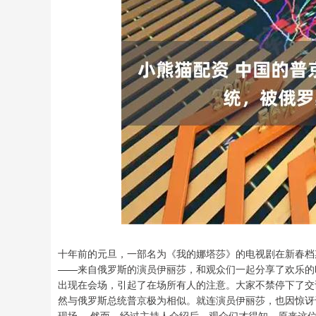
上证指数
3940.04
0
2.13%
39.68
1.02
十年前的元旦，一部名为《我的娜塔莎》的电视剧在新春档
——来自俄罗斯的演员伊丽莎，和观众们一起分享了欢乐的
出现在会场，引起了在场所有人的注意。大家不禁停下了交
然与俄罗斯总统普京极为相似。就连演员伊丽莎，也因惊讶
现场。 然而，经过主持人介绍后，观众们才得知，原来这