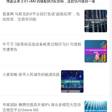
博盈证券 2.0T+8AT四驱配BOSE音响，这款SUV值得一看
股巢网 马斯克的X平台拟打造成“超级应用”，包
括投资、交易等功能
牛千万 3架客机应急设备检查过期仍飞行 印度航
空遭警告
小麦策略 探寻人民城市的杨浦实践
华泰国际 狮腾控股高开逾8% 推出多模型大型语
言模型平台Geene M2