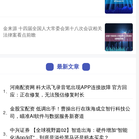
金来源 十四届全国人大常委会第十八次会议相关
法律案看点前瞻
最新文章
河南配资网 科大讯飞录音笔出现APP连接故障 官方回
1、
应：正在修复，无法预估修复时长
金股宝配资 低调出手！曹操出行在珠海成立智行科技公
2、
司，瞄准AI软件与数据服务新赛道
中兴证券 【全球视野篇02】智造出海：硬件增加“智能
3、
化/App/IoT”，到底是溢价黑马还是赔本买卖？