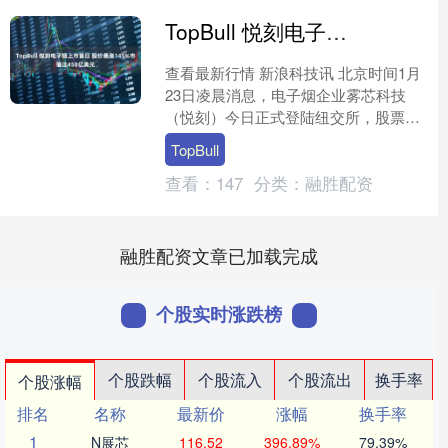
TopBull 悦刻电子烟上市首日 股价暴涨145%市值达458亿美元
查看最新行情 新浪科技讯 北京时间1月
23日凌晨消息，电子烟企业雾芯科技
（悦刻）今日正式登陆纽交所，股票代
码为“RLX”，发行价为12美元/ADS。雾
TopBull
芯科技今日....
查看：
147
分类：
融胜配资
融胜配资文章已加载完成
个股实时涨跌榜
个股跌幅
个股流入
个股流出
换手率
个股涨幅
排名
名称
最新价
涨幅
换手率
1
N展芯
116.52
396.89%
79.39%