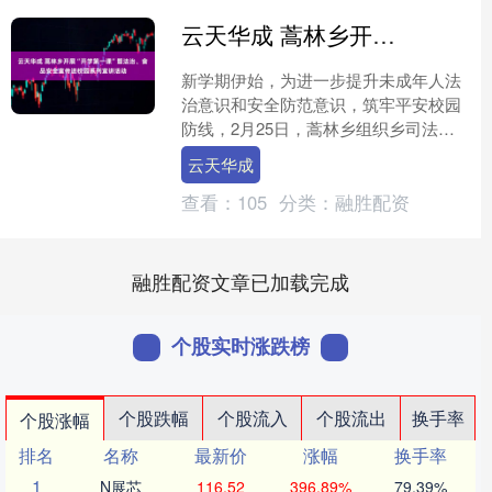
云天华成 蒿林乡开展“开学第一课”暨法治、食品安全宣传进校园系列宣讲活动
新学期伊始，为进一步提升未成年人法
治意识和安全防范意识，筑牢平安校园
防线，2月25日，蒿林乡组织乡司法
所、市场监督管理所、派出所、卫生院
云天华成
等部门走进蒿林乡九年制学....
查看：
105
分类：
融胜配资
融胜配资文章已加载完成
个股实时涨跌榜
个股跌幅
个股流入
个股流出
换手率
个股涨幅
排名
名称
最新价
涨幅
换手率
1
N展芯
116.52
396.89%
79.39%