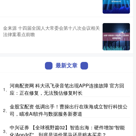
金来源 十四届全国人大常委会第十八次会议相关
法律案看点前瞻
最新文章
河南配资网 科大讯飞录音笔出现APP连接故障 官方回
1、
应：正在修复，无法预估修复时长
金股宝配资 低调出手！曹操出行在珠海成立智行科技公
2、
司，瞄准AI软件与数据服务新赛道
中兴证券 【全球视野篇02】智造出海：硬件增加“智能
3、
化/App/IoT”，到底是溢价黑马还是赔本买卖？