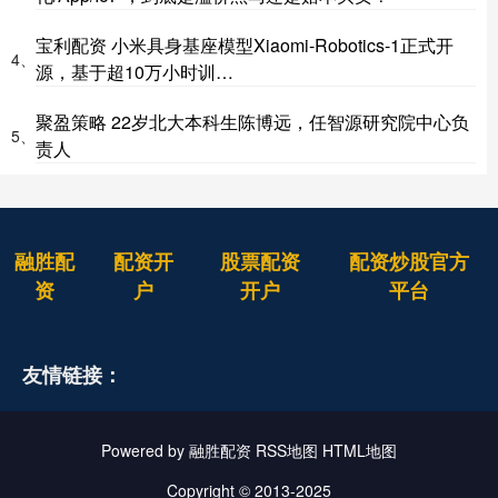
宝利配资 小米具身基座模型Xiaomi-Robotics-1正式开
4、
源，基于超10万小时训…
聚盈策略 22岁北大本科生陈博远，任智源研究院中心负
5、
责人
融胜配
配资开
股票配资
配资炒股官方
资
户
开户
平台
友情链接：
Powered by
融胜配资
RSS地图
HTML地图
Copyright
© 2013-2025