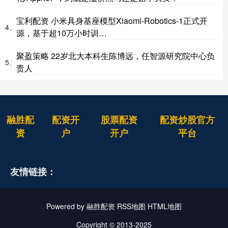
宝利配资 小米具身基座模型Xiaomi-Robotics-1正式开
4、
源，基于超10万小时训…
聚盈策略 22岁北大本科生陈博远，任智源研究院中心负
5、
责人
融胜配
配资开
股票配资
配资炒股官方
资
户
开户
平台
友情链接：
Powered by
融胜配资
RSS地图
HTML地图
Copyright
© 2013-2025