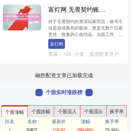
富灯网 无畏契约账号交易：资深玩家转让优选，高效便捷有底气
对于无畏契约的资深玩家而言，账号不
仅是游戏角色的载体，更是无数个日夜
竞技、收集的心血结晶。当因工作、生
活变动不得不转让账号时，大家最关心
富灯网
的就是 “能否快速卖出”....
查看：
169
分类：
股票配资开户
融胜配资文章已加载完成
个股实时涨跌榜
个股跌幅
个股流入
个股流出
换手率
个股涨幅
排名
名称
最新价
涨幅
换手率
1
N展芯
116.52
396.89%
79.39%