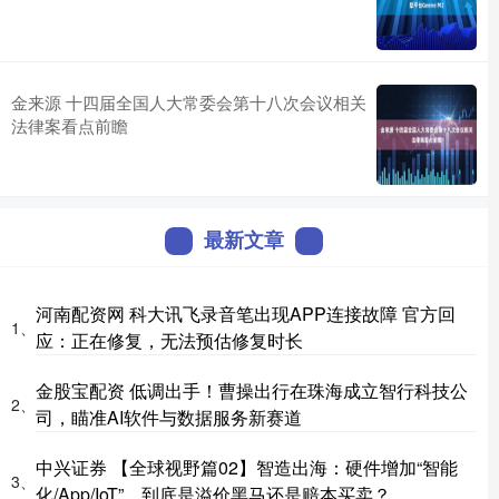
金来源 十四届全国人大常委会第十八次会议相关
法律案看点前瞻
最新文章
河南配资网 科大讯飞录音笔出现APP连接故障 官方回
1、
应：正在修复，无法预估修复时长
金股宝配资 低调出手！曹操出行在珠海成立智行科技公
2、
司，瞄准AI软件与数据服务新赛道
中兴证券 【全球视野篇02】智造出海：硬件增加“智能
3、
化/App/IoT”，到底是溢价黑马还是赔本买卖？