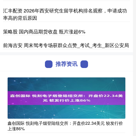
汇丰配资 2026年西安研究生留学机构排名观察，申请成功
率高的背后原因
策略股 国内商品期货收盘 瓶片涨超6%
前海吉安 周末驾考专场获群众点赞_考试_考生_新区公安局
推荐资讯
鑫创国际 悦刻电子烟登陆纽交所：开盘价22.34美元 较发行价
上涨86%