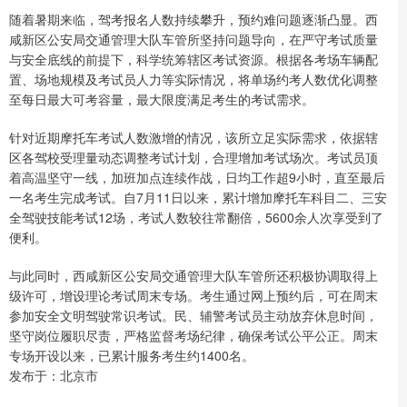
随着暑期来临，驾考报名人数持续攀升，预约难问题逐渐凸显。西
咸新区公安局交通管理大队车管所坚持问题导向，在严守考试质量
与安全底线的前提下，科学统筹辖区考试资源。根据各考场车辆配
置、场地规模及考试员人力等实际情况，将单场约考人数优化调整
至每日最大可考容量，最大限度满足考生的考试需求。
针对近期摩托车考试人数激增的情况，该所立足实际需求，依据辖
区各驾校受理量动态调整考试计划，合理增加考试场次。考试员顶
着高温坚守一线，加班加点连续作战，日均工作超9小时，直至最后
一名考生完成考试。自7月11日以来，累计增加摩托车科目二、三安
全驾驶技能考试12场，考试人数较往常翻倍，5600余人次享受到了
便利。
与此同时，西咸新区公安局交通管理大队车管所还积极协调取得上
级许可，增设理论考试周末专场。考生通过网上预约后，可在周末
参加安全文明驾驶常识考试。民、辅警考试员主动放弃休息时间，
坚守岗位履职尽责，严格监督考场纪律，确保考试公平公正。周末
专场开设以来，已累计服务考生约1400名。
发布于：北京市