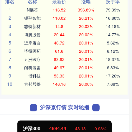
排名
名称
最新价
涨幅
换手率
1
N展芯
116.52
396.89%
79.39%
2
锐翔智能
110.02
20.21%
16.80%
3
志特新材
14.8
20.03%
14.18%
4
博腾股份
20.44
20.02%
14.77%
5
近岸蛋白
46.72
20.01%
5.62%
6
毕得医药
61.6
20.01%
6.12%
7
五洲医疗
83.62
20.01%
18.37%
8
耐科装备
49.67
20.01%
6.83%
9
一博科技
53.33
20.01%
17.26%
10
方邦股份
146.16
20.00%
7.68%
沪深京行情 实时轮播
沪深300
4694.44
43.13
0.93%