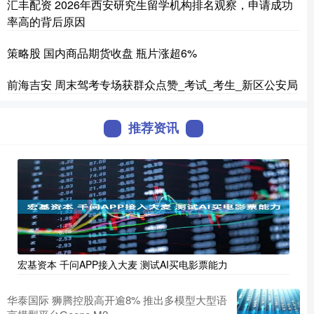
汇丰配资 2026年西安研究生留学机构排名观察，申请成功
率高的背后原因
策略股 国内商品期货收盘 瓶片涨超6%
前海吉安 周末驾考专场获群众点赞_考试_考生_新区公安局
推荐资讯
宏基资本 千问APP接入大麦 测试AI买电影票能力
华泰国际 狮腾控股高开逾8% 推出多模型大型语