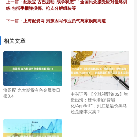
上一篇：
配股宝 古巴启动“战争状态”！全国民众接受应对侵略训
练 包括手榴弹投掷、枪支分解组装等
下一篇：
上海配资网 男孩因写作业负气离家误闯高速
相关文章
涨盈配 光大期货有色金属类日
中兴证券 【全球视野篇02】智
报9.4
造出海：硬件增加“智能
化/App/IoT”，到底是溢价黑马
还是赔本买卖？