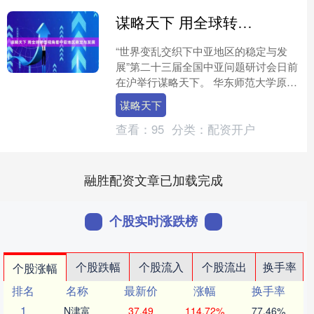
谋略天下 用全球转型视角看中亚地区稳定与发展
“世界变乱交织下中亚地区的稳定与发
展”第二十三届全国中亚问题研讨会日前
在沪举行谋略天下。 华东师范大学原副
校长、教授范军在开幕式上致辞。他指
谋略天下
出，本届研讨会主题包....
查看：
95
分类：
配资开户
融胜配资文章已加载完成
个股实时涨跌榜
个股跌幅
个股流入
个股流出
换手率
个股涨幅
排名
名称
最新价
涨幅
换手率
1
N津富
37.49
114.72%
77.46%