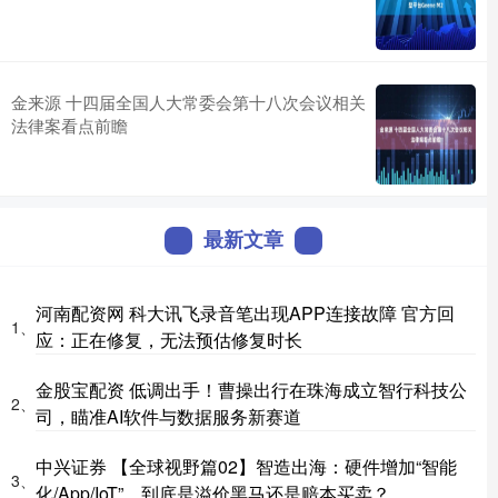
金来源 十四届全国人大常委会第十八次会议相关
法律案看点前瞻
最新文章
河南配资网 科大讯飞录音笔出现APP连接故障 官方回
1、
应：正在修复，无法预估修复时长
金股宝配资 低调出手！曹操出行在珠海成立智行科技公
2、
司，瞄准AI软件与数据服务新赛道
中兴证券 【全球视野篇02】智造出海：硬件增加“智能
3、
化/App/IoT”，到底是溢价黑马还是赔本买卖？