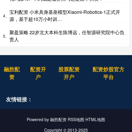
宝利配资 小米具身基座模型Xiaomi-Robotics-1正式开
4、
源，基于超10万小时训…
聚盈策略 22岁北大本科生陈博远，任智源研究院中心负
5、
责人
融胜配
配资开
股票配资
配资炒股官方
资
户
开户
平台
友情链接：
Powered by
融胜配资
RSS地图
HTML地图
Copyright
© 2013-2025