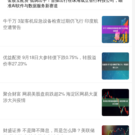
金股宝配资 低调出手！曹操出行在珠海成立智行科技公司，瞄
准AI软件与数据服务新赛道
牛千万 3架客机应急设备检查过期仍飞行 印度航
空遭警告
优益配资 9月18日大参转债下跌0.75%，转股溢
价率27.23%
聚合财富 网易美股盘前跌超2% 海淀区网易大厦
涉大兴疫情
财盛证券 不是降不降息，而是怎么降？美联储