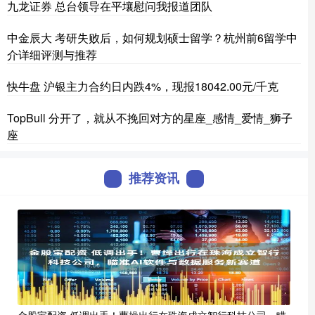
九龙证券 总台领导在平壤慰问我报道团队
中金辰大 考研失败后，如何规划硕士留学？杭州前6留学中
介详细评测与推荐
快牛盘 沪银主力合约日内跌4%，现报18042.00元/千克
TopBull 分开了，就从不挽回对方的星座_感情_爱情_狮子
座
推荐资讯