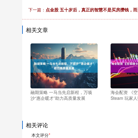
下一篇：
点金股 五十岁后，真正的智慧不是买房攒钱，而
相关文章
融期策略 一马当先启新程，万顷
海会配资 《
沙“惠企暖才”助力高质量发展
Steam 玩家人
相关评论
本文评分
*