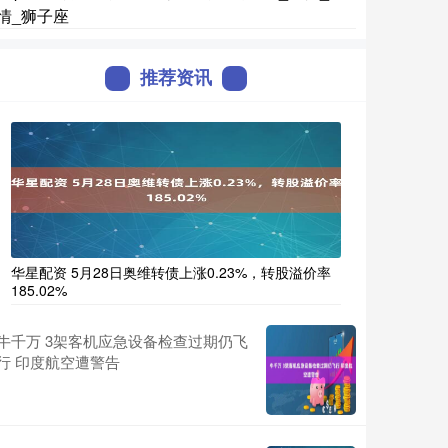
情_狮子座
推荐资讯
华星配资 5月28日奥维转债上涨0.23%，转股溢价率
185.02%
牛千万 3架客机应急设备检查过期仍飞
行 印度航空遭警告