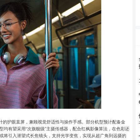
面设计的护眼直屏，兼顾视觉舒适性与操作手感。部分机型预计配备金
型均有望采用“次旗舰级”主摄传感器，配合红枫影像算法，在色彩还
或将引入潜望式长焦镜头，支持光学变焦，实现从超广角到远摄的