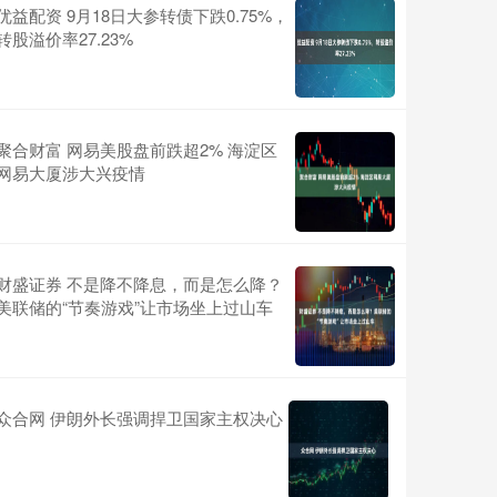
优益配资 9月18日大参转债下跌0.75%，
转股溢价率27.23%
聚合财富 网易美股盘前跌超2% 海淀区
网易大厦涉大兴疫情
财盛证券 不是降不降息，而是怎么降？
美联储的“节奏游戏”让市场坐上过山车
众合网 伊朗外长强调捍卫国家主权决心