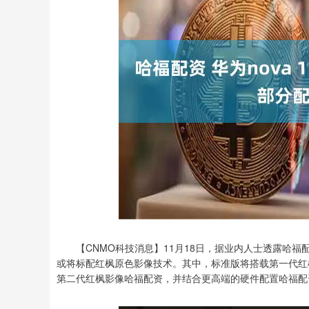
深证成指
14311.01
8
1.02%
200.89
1.
【CNMO科技消息】11月18日，据业内人士透露哈福配资
或将标配红枫原色影像技术。其中，标准版将搭载第一代红枫影像系统
第二代红枫影像哈福配资，并结合更高端的硬件配置哈福配