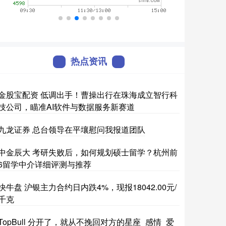
热点资讯
金股宝配资 低调出手！曹操出行在珠海成立智行科
技公司，瞄准AI软件与数据服务新赛道
九龙证券 总台领导在平壤慰问我报道团队
中金辰大 考研失败后，如何规划硕士留学？杭州前
6留学中介详细评测与推荐
快牛盘 沪银主力合约日内跌4%，现报18042.00元/
千克
TopBull 分开了，就从不挽回对方的星座_感情_爱