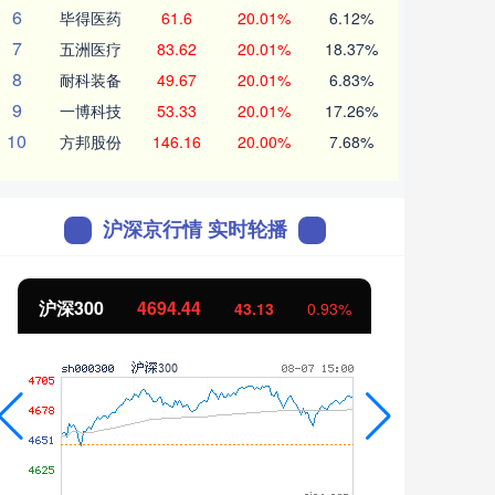
6
毕得医药
61.6
20.01%
6.12%
7
五洲医疗
83.62
20.01%
18.37%
8
耐科装备
49.67
20.01%
6.83%
9
一博科技
53.33
20.01%
17.26%
10
方邦股份
146.16
20.00%
7.68%
沪深京行情 实时轮播
北证50
1134.24
创业
11.37
1.01%