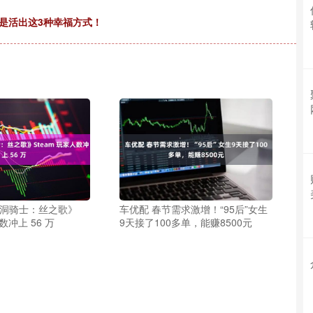
是活出这3种幸福方式！
空洞骑士：丝之歌》
车优配 春节需求激增！“95后”女生
数冲上 56 万
9天接了100多单，能赚8500元